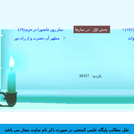
(۱۷) کسی که در شب عاشورا
<
بخش اوّل : در نماز‌ها
(۱۹) نماز روز عاشورا در حرم
اند
>
مطهر آن حضرت و از راه دور
بازدید : 39357
نقل مطالب پايگاه علمى المنجى در صورت ذکر نام سايت مجاز مى باشد.