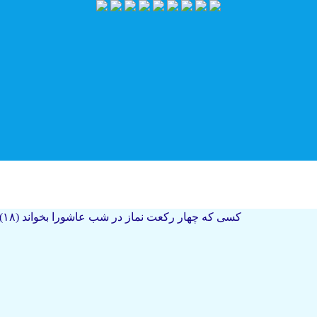
امام صادق علیه السلام : اگر من زمان او (حضرت مهدی علیه السلام ) را درک کنم ، در تمام زندگی و حیاتم به او خدمت می 
(۱۸) کسی که چهار رکعت نماز در شب عاشورا بخواند