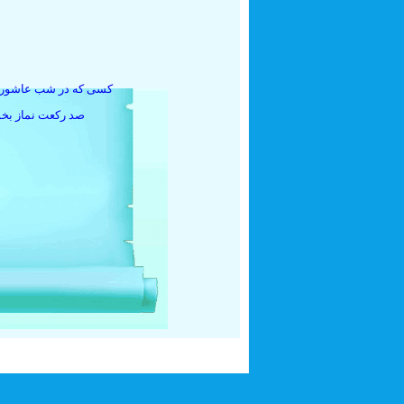
صد رکعت نماز بخو