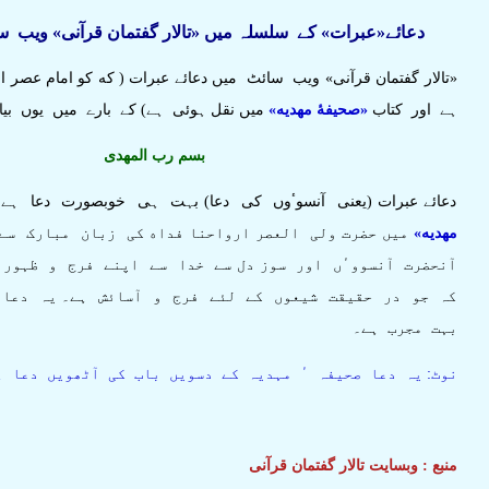
دعائے«عبرات» کے سلسلہ میں «تالار گفتمان قرآنی» ویب 
«تالار گفتمان قرآنی» ویب سائٹ میں دعائے عبرات ( که کو امام عصر ا
ہے اور کتاب
«صحيفهٔ مهديه»
میں نقل ہوئی ہے) کے بارے میں یوں بیان
بسم رب المهدی
دعائے عبرات (یعنی آنسوٴوں کی دعا) بہت ہی خوبصورت دعا ہے
مهدیه»
میں حضرت ولی العصر ارواحنا فداه کی زبان مبارک سے
آنحضرت آنسووٴں اور سوز دل سے خدا سے اپنے فرج و ظہور
کہ جو در حقیقت شیعوں کے لئے فرج و آسائش ہے۔ یہ دعا ر
بہت مجرب ہے۔
نوٹ: یہ دعا صحیفہ ٴ مہدیہ کے دسویں باب کی آٹھویں دعا ہ
منبع : وبسایت تالار گفتمان قرآنی