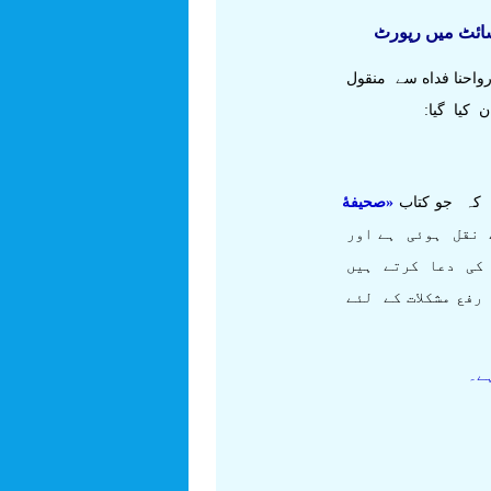
سائٹ میں رپورٹ
رواحنا فداه سے منقول
 کیا گیا:
 کہ جو کتاب
«صحیفۀ
 نقل ہوئی ہے اور
 کی دعا کرتے ہیں
فع مشکلات کے لئے
ے۔