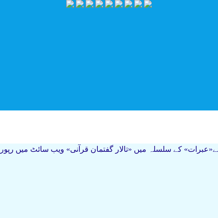
ے«عبرات» کے سلسلہ میں «تالار گفتمان قرآنی» ویب سائٹ میں رپور