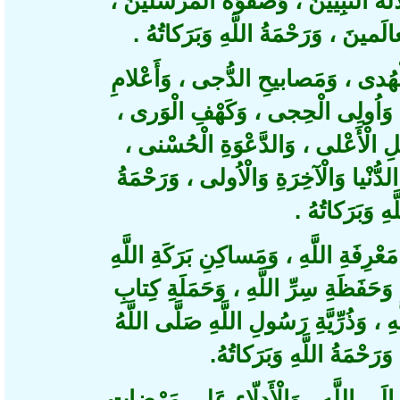
ةَ النَّبِيّينَ ، وَصَفْوَةَ الْمُرْسَلينَ
الَمينَ ، وَرَحْمَةُ اللَّهِ وَبَرَكاتُهُ
ُدى ، وَمَصابيحِ الدُّجى ، وَأَعْلامِ
 وَاُولِى الْحِجى ، وَكَهْفِ الْوَرى
مَثَلِ الْأَعْلى ، وَالدَّعْوَةِ الْحُسْنى
نْيا وَالْآخِرَةِ وَالْاُولى ، وَرَحْمَةُ
َهِ وَبَرَكاتُهُ
ةِ اللَّهِ ، وَمَساكِنِ بَرَكَةِ اللَّهِ
، فَظَةِ سِرِّ اللَّهِ ، وَحَمَلَةِ كِتابِ
 ، وَذُرِّيَّةِ رَسُولِ اللَّهِ صَلَّى اللَّهُ
َرَحْمَةُ اللَّهِ وَبَرَكاتُهُ
 اللَّهِ ، وَالْأَدِلّاءِ عَلى مَرْضاتِ