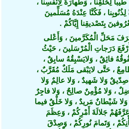
طيباً لِخَلْقِنا ، وَطَهارَةً لِأَنْفُسِنا
ِذُنُوبِنا ، فَكُنَّا عِنْدَهُ مُسَلِّمينَ
رُوفينَ بِتَصْديقِنا إِيَّاكُمْ
َفَ مَحَلِّ الْمُكَرَّمينَ ، وَأَعْلى
رْفَعَ دَرَجاتِ الْمُرْسَلينَ ، حَيْثُ
فُوقُهُ فائِقٌ ، وَلايَسْبِقُهُ سابِقٌ
مِعٌ ، حَتَّى لايَبْقى مَلَكٌ مُقَرَّبٌ
ِدّيقٌ وَلا شَهيدٌ ، وَلا عالِمٌ وَلا
ٌ ، وَلا مُؤْمِنٌ صالِحٌ ، وَلا فاجِرٌ
وَلا شَيْطانٌ مَريدٌ ، وَلا خَلْقٌ فيما
َفَهُمْ جَلالَةَ أَمْرِكُمْ ، وَعِظَمَ
كُمْ ، وَتَمامَ نُورِكُمْ ، وَصِدْقَ