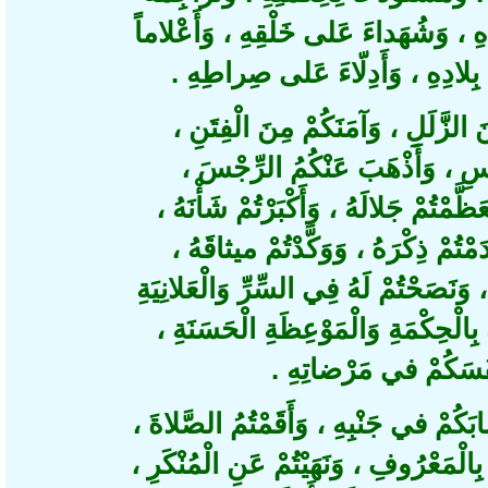
هِ ، وَشُهَداءَ عَلى خَلْقِهِ ، وَأَعْلاماً
بِلادِهِ ، وَأَدِلّاءَ عَلى صِراطِهِ
زَّلَلِ ، وَآمَنَكُمْ مِنَ الْفِتَنِ
َسِ ، وَأَذْهَبَ عَنْكُمُ الرِّجْسَ
َمْتُمْ جَلالَهُ ، وَأَكْبَرْتُمْ شَأْنَهُ
َمْتُمْ ذِكْرَهُ ، وَوَكَّدْتُمْ ميثاقَهُ
نَصَحْتُمْ لَهُ فِي السِّرِّ وَالْعَلانِيَةِ
، لْحِكْمَةِ وَالْمَوْعِظَةِ الْحَسَنَةِ
نْفُسَكُمْ في مَرْضاتِهِ
ْ في جَنْبِهِ ، وَأَقَمْتُمُ الصَّلاةَ
 بِالْمَعْرُوفِ ، وَنَهَيْتُمْ عَنِ الْمُنْكَرِ