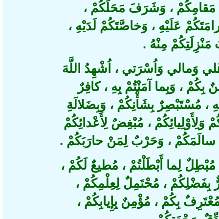
مَقامِكُمْ ، وَشَرَفَ مَحَلِّكُمْ
امَتَكُمْ عَلَيْهِ ، وَخاصَّتَكُمْ لَدَيْهِ
َنْزِلَتِكُمْ مِنْهُ
ي وَمالي وَاُسْرَتي ، اُشْهِدُ اللَّهَ
بِكُمْ ، وَبِما آمَنْتُمْ بِهِ ، كافِرٌ
ِ ، مُسْتَبْصِرٌ بِشَأْنِكُمْ ، وَبِضَلالَةِ
لِأَوْلِيائِكُمْ ، مُبْغِضٌ لِأَعْدائِكُمْ
 سالَمَكُمْ ، وَحَرْبٌ لِمَنْ حارَبَكُمْ
بْطِلٌ لِما أَبْطَلْتُمْ ، مُطيعٌ لَكُمْ
بِفَضْلِكُمْ ، مُحْتَمِلٌ لِعِلْمِكُمْ
عْتَرِفٌ بِكُمْ ، مُؤْمِنٌ بِإِيابِكُمْ