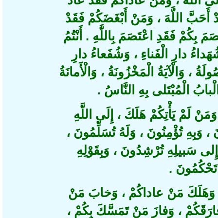
لَّهَ ، وَمَنْ عاداكُمْ فَقَدْ عادَ
أَحَبَّ اللَّهَ ، وَمَنْ أَبْغَضَكُمْ فَقَدْ
بِكُمْ فَقَدِ اعْتَصَمَ بِاللَّهِ . أَنْتُمُ
داءُ دارِ الْفَناءِ ، وَشُفَعاءُ دارِ
ةُ ، وَالْآيَةُ الْمَخْزُونَةُ ، وَالْأَمانَةُ
ْبابُ الْمُبْتَلى بِهِ النَّاسُ
َمْ يَأْتِكُمْ هَلَكَ ، إِلَى اللَّهِ
 ، وَبِهِ تُؤْمِنُونَ ، وَلَهُ تُسَلِّمُونَ
لى سَبيلِهِ تُرْشِدُونَ ، وَبِقَوْلِهِ
َحْكُمُونَ
َلَكَ مَنْ عاداكُمْ ، وَخابَ مَنْ
َقَكُمْ ، وَفازَ مَنْ تَمَسَّكَ بِكُمْ