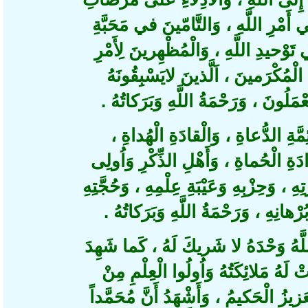
مْرِ اللَّهِ ، وَالتَّامّينَ في مَحَبَّةِ
ْحيدِ اللَّهِ ، وَالْمُظْهِرينَ لِأَمْرِ
الْمُكْرَمينَ ، اَلَّذينَ لايَسْبِقُونَهُ
عْمَلُونَ ، وَرَحْمَةُ اللَّهِ وَبَرَكاتُهُ
ةِ الدُّعاةِ ، وَالْقادَةِ الْهُداةِ
َةِ الْحُماةِ ، وَأَهْلِ الذِّكْرِ وَاُولِى
ِهِ ، وَحِزْبِهِ وَعَيْبَةِ عِلْمِهِ ، وَحُجَّتِهِ
انِهِ ، وَرَحْمَةُ اللَّهِ وَبَرَكاتُهُ
َهُ وَحْدَهُ لا شَريكَ لَهُ ، كَما شَهِدَ
َهُ مَلائِكَتُهُ وَاُولُوا الْعِلْمِ مِنْ
زيزُ الْحَكيمُ ، وَأَشْهَدُ أَنَّ مُحَمَّداً