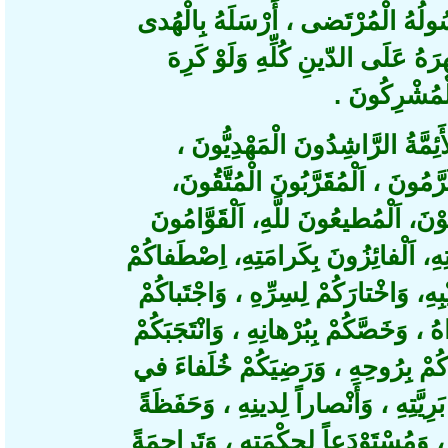
لُهُ الْمُرْتَضى ، أَرْسَلَهُ بِالْهُدى
ُ عَلَى الدّينِ كُلِّهِ وَلَوْ كَرِهَ
مُشْرِكُونَ
ئِمَّةُ الرَّاشِدُونَ الْمَهْدِيُّونَ
ُونَ ، اَلْمُقَرَّبُونَ الْمُتَّقُونَ
 اَلْمُطيعُونَ للَّهِِ، اَلْقَوَّامُونَ
هِ، اَلْفائِزُونَ بِكَرامَتِهِ، اِصْطَفاكُمْ
هِ، وَاخْتارَكُمْ لِسِرِّهِ ، وَاجْتَباكُمْ
اهُ ، وَخَصَّكُمْ بِبُرْهانِهِ
وَانْتَجَبَكُمْ
َكُمْ بِرُوحِهِ ، وَرَضِيَكُمْ خُلَفاءَ في
تِهِ ، وَأَنْصاراً لِدينِهِ ، وَحَفَظَةً
 وَمُسْتَوْدَعاً لِحِكْمَتِهِ ، وَتَراجِمَةً