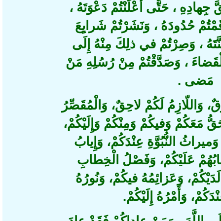
جِهادِهِ ، حَتَّى أَعْلَنْتُمْ دَعْوَتَهُ
َمْتُمْ حُدُودَهُ ، وَنَشَرْتُمْ شَرايِعَ
تَهُ ، وَصِرْتُمْ في ذلِكَ مِنْهُ إِلَى
َضاءَ ، وَصَدَّقْتُمْ مِنْ رُسُلِهِ مَنْ
مَضى 
اللّازِمُ لَكُمْ لاحِقٌ، وَالْمُقَصِّرُ
مَعَكُمْ وَفيكُمْ وَمِنْكُمْ وَإِلَيْكُمْ
وَميراثُ النُّبُوَّةِ عِنْدَكُمْ، وَإِيابُ
ُهُمْ عَلَيْكُمْ، وَفَصْلُ الْخِطابِ
َيْكُمْ، وَعَزائِمُهُ فيكُمْ، وَنُورُهُ
َكُمْ، وَأَمْرُهُ إِلَيْكُمْ