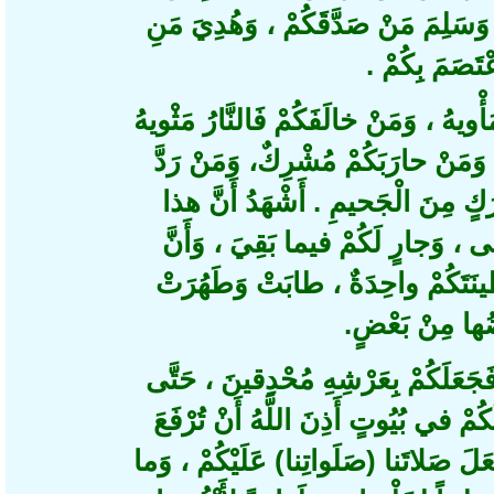
وَسَلِمَ مَنْ صَدَّقَكُمْ ، وَهُدِيَ مَنِ
تَصَمَ بِكُمْ
يهُ ، وَمَنْ خالَفَكُمْ فَالنَّارُ مَثْويهُ
، نْ حارَبَكُمْ مُشْرِكٌ، وَمَنْ رَدَّ
 مِنَ الْجَحيمِ . أَشْهَدُ أَنَّ هذا
َجارٍ لَكُمْ فيما بَقِيَ ، وَأَنَّ
نَتَكُمْ واحِدَةٌ ، طابَتْ وَطَهُرَتْ
ها مِنْ بَعْضٍ
َعَلَكُمْ بِعَرْشِهِ مُحْدِقينَ ، حَتَّى
مْ في بُيُوتٍ أَذِنَ اللَّهُ أَنْ تُرْفَعَ
َ صَلاتَنا (صَلَواتِنا) عَلَيْكُمْ ، وَما