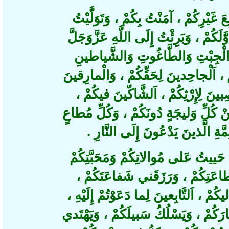
رِكُمْ ، آمَنْتُ بِكُمْ ، وَتَوَلَّيْتُ
لَكُمْ ، وَبَرِئْتُ إِلَى اللَّهِ عَزَّوَجَلَّ
ْجِبْتِ وَالطَّاغُوتِ وَالشَّياطينِ
 اَلْجاحِدينَ لِحَقِّكُمْ ، وَالْمارِقينَ
بينَ لِإِرْثِكُمْ ، اَلشَّاكّينَ فيكُمْ
 كُلِّ وَليجَةٍ دُونَكُمْ ، وَكُلِّ مُطاعٍ
َةِ الَّذينَ يَدْعُونَ إِلَى النَّارِ
حَييتُ عَلى مُوالاتِكُمْ وَمَحَبَّتِكُمْ
طاعَتِكُمْ ، وَرَزَقَني شَفاعَتَكُمْ
ْ ، اَلتَّابِعينَ لِما دَعَوْتُمْ إِلَيْهِ
كُمْ ، وَيَسْلُكُ سَبيلَكُمْ ، وَيَهْتَدي