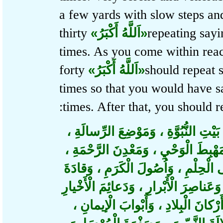
a few yards with slow steps 
«اَللَّهُ أَكْبَرُ»
thirty
repeating s
times. As you come within re
«اَللَّهُ أَكْبَرُ»
forty
should repea
times so that you would have
times. After that, you should
َيْتِ النُّبُوَّةِ ، وَمَوْضِعَ الرِّسالَةِ
َهْبِطَ الْوَحْيِ ، وَمَعْدِنَ الرَّحْمَةِ
الْحِلْمِ ، وَاُصُولَ الْكَرَمِ ، وَقادَةَ
َعَناصِرَ الْأَبْرارِ ، وَدَعائِمَ الْأَخْيارِ
، انَ الْبِلادِ ، وَأَبْوابَ الْإيمانِ