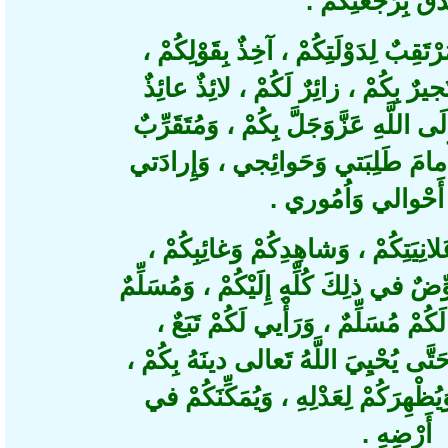
قٌ بِرَجْعَتِكُمْ
َقِبٌ لِدَوْلَتِكُمْ ، آخِذٌ بِقَوْلِكُمْ
 بِكُمْ ، زائِرٌ لَكُمْ ، لائِذٌ عائِذٌ
اللَّهِ عَزَّوَجَلَّ بِكُمْ ، وَمُتَقَرِّبٌ
 أَمامَ طَلِبَتي وَحَوائِجي ، وَإِرادَتي
أَحْوالي وَاُمُوري
ِيَتِكُمْ ، وَشاهِدِكُمْ وَغائِبِكُمْ
ِضٌ في ذلِكَ كُلِّهِ إِلَيْكُمْ ، وَمُسَلِّمٌ
ُمْ مُسَلِّمٌ ، وَرَأْيي لَكُمْ تَبَعٌ
تَّى يُحْيِيَ اللَّهُ تَعالى دينَهُ بِكُمْ
ظْهِرَكُمْ لِعَدْلِهِ ، وَيُمَكِّنَكُمْ في
أَرْضِهِ 