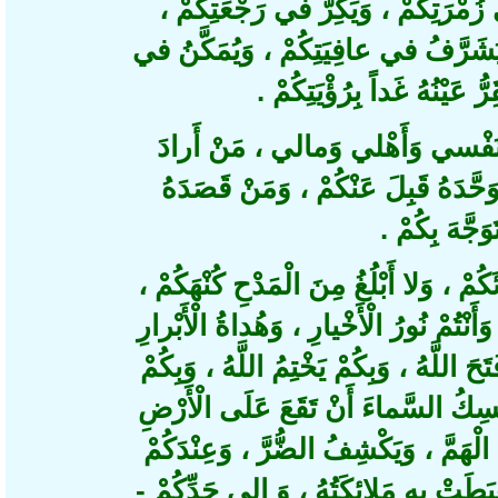
مْرَتِكُمْ ، وَيَكِرُّ في رَجْعَتِكُمْ
َرَّفُ في عافِيَتِكُمْ ، وَيُمَكَّنُ في
رُّ عَيْنُهُ غَداً بِرُؤْيَتِكُمْ
فْسي وَأَهْلي وَمالي ، مَنْ أَرادَ
حَّدَهُ قَبِلَ عَنْكُمْ ، وَمَنْ قَصَدَهُ
وَجَّهَ بِكُمْ
، وَلا أَبْلُغُ مِنَ الْمَدْحِ كُنْهَكُمْ
تُمْ نُورُ الْأَخْيارِ ، وَهُداةُ الْأَبْرارِ
، للَّهُ ، وَبِكُمْ يَخْتِمُ اللَّهُ ، وَبِكُمْ
سِكُ السَّماءَ أَنْ تَقَعَ عَلَى الْأَرْضِ
 الْهَمَّ ، وَيَكْشِفُ الضُّرَّ ، وَعِنْدَكُمْ
َطَتْ بِهِ مَلائِكَتُهُ ، وَ إِلى جَدِّكُمْ