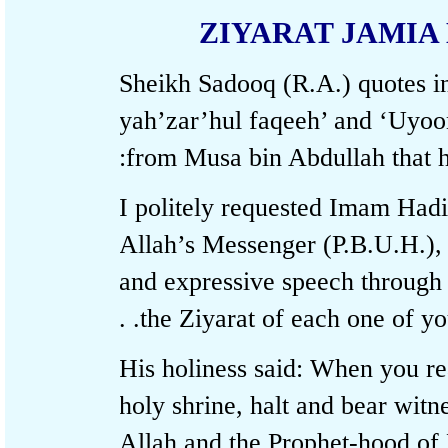
ZIYARAT JAMI
Sheikh Sadooq (R.A.) quotes
yah’zar’hul faqeeh’ and ‘Uy
from Musa bin Abdullah that 
I politely requested Imam Ha
Allah’s Messenger (P.B.U.H.
and expressive speech throu
the Ziyarat of each one of yo
His holiness said: When you 
holy shrine, halt and bear wi
Allah and the Prophet-hood