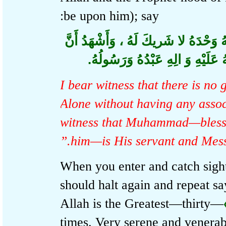
be upon him); say:
ُ وَحْدَهُ لا شَريكَ لَهُ ، وَأَشْهَدُ أَنَّ
َلَيْهِ وَ الِهِ عَبْدُهُ وَرَسُولُهُ
“I bear witness that there is 
Alone without having any ass
witness that Muhammad—bles
him—is His servant and Mes
When you enter and catch sig
should halt again and repeat
—Allah is the Greatest—thirty
times. Very serene and vener