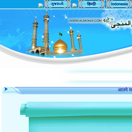
आलमे
امام صادق علیه السل.