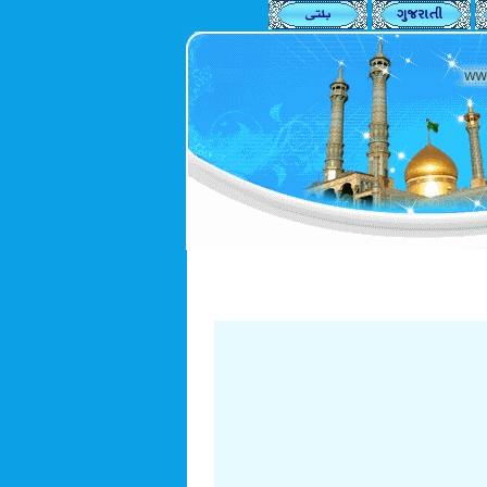
امام صادق علیه السلام : اگر من زمان او (حضرت م.