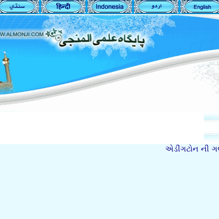
એડીંગટોન ની ગ