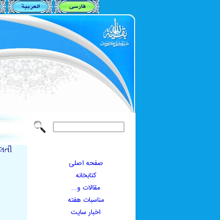
લતી
صفحه اصلی
کتابخانه
مقالات و...
مناسبات هفته
اخبار سايت