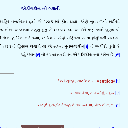
એડીંગટોન ની ગલતી
ર માહિર તબ્ઈયાત હતો જે ૧૯૪૪ માં ફોત થયા. એણે ભુતકાળની સદીથી
વાનીના આલમમાં કહયુ હતુ કે ૮૦ વાર ૮૦ અદદને પણ આને ગુણવાથી
ી તેદાદ હાસિલ થઈ જશે. જે દિવસે એણે ગણિતના આવા ફોર્મુલાની મદદથી
મની તાદાદનો હિસાબ લગાવી યા એ સમય મુનજ્જમીન
[1]
નો અકીદો હતો કે
કહેકશાન
[2]
ની સંખ્યા તકરીબન એક મિલીયનના કરીબ છે.
[3]
ઈલ્મે નુજુમ, તારાશિનાસ, Astrology
[1]
આકાશગંગા, તારાઓનું સમુહ
[2]
મગઝ઼ે મુતફક્કિરે જહાને તશય્યોઅ, પેજ નં ૩૬૭
[3]