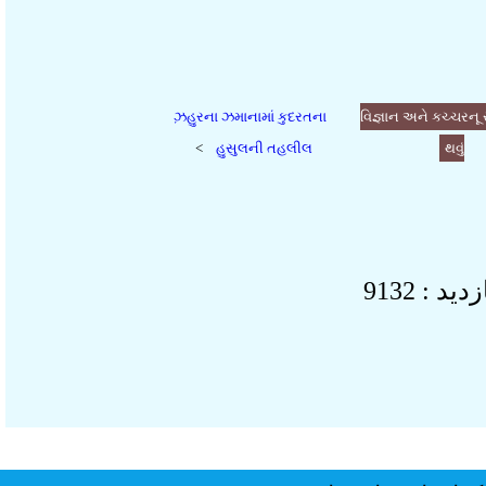
ઝ઼હુરના ઝમાનામાં કુદરતના
વિજ્ઞાન અને કચ્ચરન
>
હુસુલની તહલીલ
થવુ
 : 9132