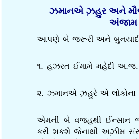
ઝમાનએ ઝ઼હુર અને મ
અંજા
આપણે બે જરૂરી અને બુનય
૧. હઝરત ઈમામે મહેદી અ.જ
૨. ઝમાનએ ઝ઼હુરે એ લોકોના 
એમની બે વજહથી ઈન્સાન 
કરી શકશે જેનાથી અઝ઼ીમ સં