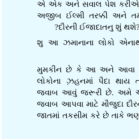
એ એક અને સવાલ પેશ કરીએ
અજીબ ઈલ્મી તરક્કી અને તમ
દૌરની ઈજાદાતનુ શું થ
શુ આ ઝમાનાના લોકો એના
મુમકીન છે કે આ અને આવા
લોકોના ઝ઼હનમાં પૈદા થ
જવાબ આવું જરૂરી છે. અમ
જવાબ આપવા માટે મૌજુદા દ
જાતમાં તકસીમ કરે છે તાકે 