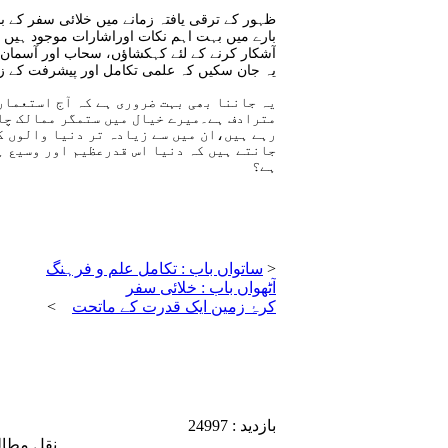
ظہور کے ترقی یافتہ زمانے میں خلائی سفر کے 
بارے میں بہت اہم نکات اوراشارات موجود ہیں 
آشکار کرنے کے لئے کہکشاؤں، سحاب اور آسمان ک
یہ جان سکیں کہ علمی تکامل اور پیشرفت کے زم
یہ جاننا بھی بہت ضروری ہے کہ آج استعماری
مترادف ہے۔میرے خیال میں ستمگر ممالک چان
رہے ہیں،ان میں سے زیادہ تر دنیا والوں ک
جانتے ہیں کہ دنیا اس قدرعظیم اور وسیع ہے
ہے؟
<
ساتواں باب : تکامل علم و فرہنگ
آٹھواں باب : خلائی سفر
کرۂ زمین ایک قدرت کے ماتحت
>
بازدید : 24997
نقل مطال