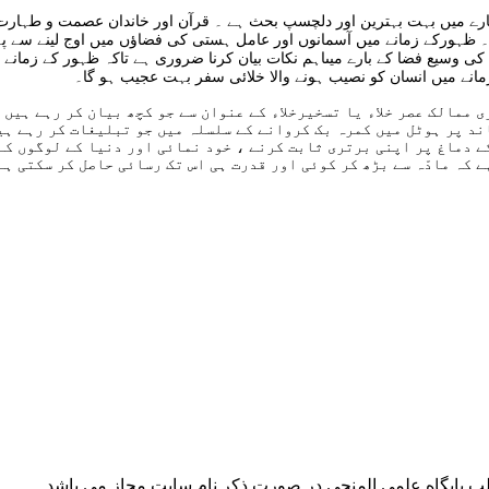
بارے میں بہت بہترین اور دلچسپ بحث ہے ۔ قرآن اور خاندان عصمت و طہارت 
۔ ظہورکے زمانے میں آسمانوں اور عامل ہستی کی فضاؤں میں اوج لینے سے پہ
ی وسیع فضا کے بارے میںاہم نکات بیان کرنا ضروری ہے تاکہ ظہور کے زمانے
انے میں انسان کو نصیب ہونے والا خلائی سفر بہت عجیب ہو گا۔
 ممالک عصر خلاء یا تسخیرخلاء کے عنوان سے جو کچھ بیان کر رہے ہیں و
د پر ہوٹل میں کمرہ بک کروانے کے سلسلہ میں جو تبلیغات کر رہے ہیں
ے دماغ پر اپنی برتری ثابت کرنے ، خود نمائی اور دنیا کے لوگوں کے 
 کہ مادّہ سے بڑھ کر کوئی اور قدرت ہی اس تک رسائی حاصل کر سکتی ہے
ب پايگاه علمى المنجى در صورت ذکر نام سايت مجاز مى باشد.