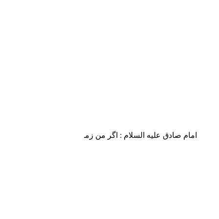
امام صادق علیه السلام : اگر من زمان او (حضرت مهدی علیه الس