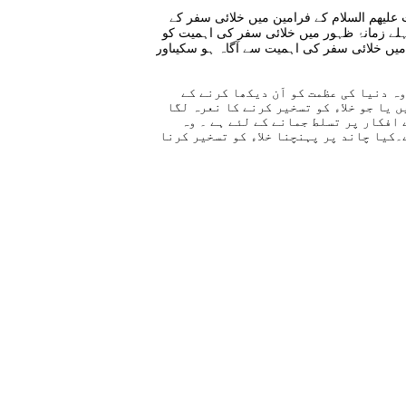
علیھم السلام کے فرامین میں خلائی سفر کے
لے زمانۂ ظہور میں خلائی سفر کی اہمیت کو
 میں خلائی سفر کی اہمیت سے آگاہ ہو سکیںاور
ہ دنیا کی عظمت کو اَن دیکھا کرنے کے
 یا جو خلاء کو تسخیر کرنے کا نعرہ لگا
افکار پر تسلط جمانے کے لئے ہے ۔ وہ
۔کیا چاند پر پہنچنا خلاء کو تسخیر کرنا