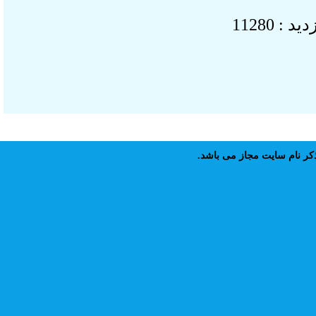
: 11280
 نام سايت مجاز مى باشد