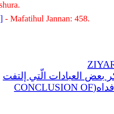
Ashura.
[2]
- Mafatihul Jannan: 458.
بعض العبادات الّتي إلتفت
إليها مولانا صاحب الزمان أرواحنا فداه(CONCLUSION OF