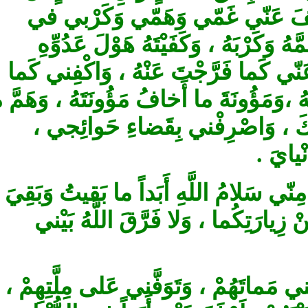
شِفَ عَنّي غَمّي وَهَمّي وَكَرْبي في
َرْبَهُ ، وَكَفَيْتَهُ هَوْلَ عَدُوِّهِ
، كَما فَرَّجْتَ عَنْهُ ، وَاكْفِني كَما
َمَؤُونَةَ ما أَخافُ مَؤُونَتَهُ ، وَهَمَّ ما
كَ ، وَاصْرِفْني بِقَضاءِ حَوائِجي
ْيايَ
ّي سَلامُ اللَّهِ ‏أَبَداً ما بَقيتُ وَبَقِيَ
 زِيارَتِكُما ، وَلا فَرَّقَ اللَّهُ بَيْني
تْني مَماتَهُمْ ، وَتَوَفَّني عَلى مِلَّتِهِمْ