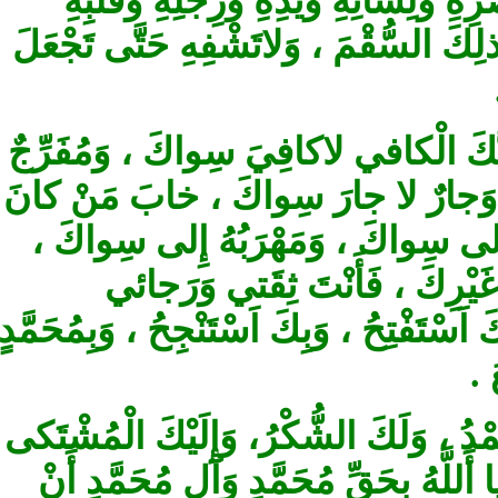
وَلِسانِهِ وَيَدِهِ وَرِجْلِهِ وَقَلْبِهِ
 السُّقْمَ ، وَلاتَشْفِهِ‏ حَتَّى تَجْعَلَ
الْكافي لاكافِيَ سِواكَ ، وَمُفَرِّجٌ لا
َجارٌ لا جارَ سِواكَ ، خابَ مَنْ كانَ
لى سِواكَ ، وَمَهْرَبُهُ إِلى سِواكَ
ْرِكَ ، فَأَنْتَ ثِقَتي‏ وَرَجائي
َفْتِحُ ، وَبِكَ اَسْتَنْجِحُ ، وَبِمُحَمَّدٍ
حَمْدُ ، وَلَكَ الشُّكْرُ، وَإِلَيْكَ الْمُشْتَكى
َللَّهُ بِحَقِّ مُحَمَّدٍ وَآلِ مُحَمَّدٍ أَنْ