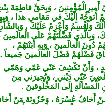
أَميرِالْمُؤْمِنينَ ، وَبِحَقِّ فاطِمَةَ بِنْتِ
مْ أَتَوَجَّهُ إِلَيْكَ في مَقامي هذا ، وَبِهِمْ‏
ُكَ وَاُقْسِمُ وَأَعْزِمُ ‏عَلَيْكَ ، وَبِالشَّأْنِ
كَ، وَبِالَّذي فَضَّلْتَهُمْ عَلَى الْعالَمينَ
ْ دُونَ الْعالَمينَ ، وَبِهِ أَبَنْتَهُمْ
اقَ فَضْلُهُمْ فَضْلَ الْعالَمينَ‏ جَميعاً
ٍ ، وَأَنْ‏ تَكْشِفَ عَنّي غَمّي وَهَمّي
قْضِيَ عَنّي دَيْني ، وَتُجيرَني مِنَ
 الْمَسْأَلَةِ إِلَى الْمَخْلُوقينَ
 أَخافُ‏ عُسْرَهُ ، وَحُزُونَةَ مَنْ أَخافُ