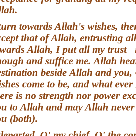
Allah.
I turn towards Allah's wishes, t
except that of Allah, entrusting 
towards Allah, I put all my tr
enough and suffice me. Allah he
destination beside Allah and y
wishes come to be, and what eve
there is no strength nor power e
you to Allah and may Allah neve
you (both).
I departed, O' my chief, O' the