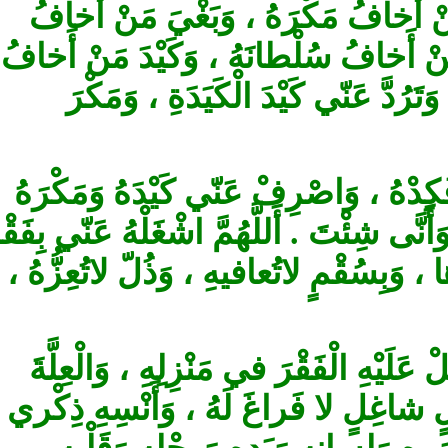
 أَخافُ مَكْرَهُ ، وَبَغْيَ مَنْ أَخافُ
ْ أَخافُ سُلْطانَهُ ، وَكَيْدَ مَنْ أَخافُ‏
ُدَّ عَنّي كَيْدَ الْكَيَدَةِ ، وَمَكْرَ
ْهُ ، وَاصْرِفْ عَنّي كَيْدَهُ وَمَكْرَهُ
نَّى شِئْتَ . أَللَّهُمَّ اشْغَلْهُ عَنّي بِفَقْرٍ
ا ، وَبِسُقْمٍ لاتُعافيهِ ، وَذُلّ‏ لاتُعِزُّهُ
لَيْهِ الْفَقْرَ في مَنْزِلِهِ ، وَالْعِلَّةَ
‏شاغِلٍ لا فَراغَ لَهُ ، وَأَنْسِهِ ذِكْري