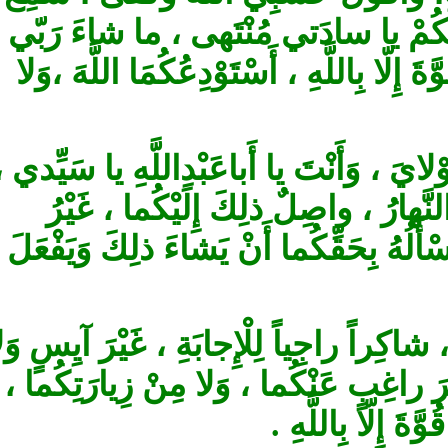
َكُمْ يا سادَتي مُنْتَهى ، ما شاءَ رَبّي
ّا بِاللَّهِ ، أَسْتَوْدِعُكُمَا اللَّهَ ،وَلا
 ، وَأَنْتَ‏ يا أَباعَبْدِاللَّهِ يا سَيِّدي
َهارُ ، واصِلٌ ذلِكَ إِلَيْكُما ، غَيْرُ
ُهُ بِحَقِّكُما أَنْ يَشاءَ ذلِكَ وَيَفْعَلَ
شاكِراً راجِياً لِلْإِجابَةِ ، غَيْرَ آيِسٍ وَلا
َ راغِبٍ عَنْكُما ، وَلا مِنْ زِيارَتِكُما
َ إِلّا بِاللَّهِ