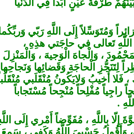
ُمْ طَرْفَةَ عَيْنٍ أَبَداً فِي الدُّنْيا
ئِراً وَمُتَوَسِّلاً إِلَى اللَّهِ رَبّي وَربِّكُما
ِلَى اللَّهِ تَعالى في حاجَتي هذِهِ
ْمُودَ ، وَالْجاهَ الْوَجيهَ ، وَالْمَنْزِلَ
اً لِتَنَجُّزِ الْحاجَةِ وَقَضائِها وَنَجاحِها
لا أَخيبُ وَلايَكُونُ مُنْقَلَبي مُنْقَلَباً
 راجِياً مُفْلِحاً مُنْجِحاً مُسْتَجاباً
هِ
لّا بِاللَّهِ ، مُفَوِّضاً أَمْري إِلَى اللَّهِ
، وَأَقُولُ حَسْبِيَ اللَّهُ وَكَفى ، سَمِعَ