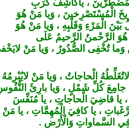
الْمُضْطَرّينَ ، ياكاشِفَ كُرَبِ
 الْمُسْتَصْرِخينَ ، وَيا مَنْ هُوَ
ْنَ الْمَرْءِ وَقَلْبِهِ ، وَيا مَنْ هُوَ
هُوَ الرَّحْمنُ الرَّحيمُ عَلَى
ِ وَما تُخْفِى الصُّدُورُ ، وَيا مَنْ لايَخْفى
َلِّطُهُ‏ الْحاجاتُ ، وَيا مَنْ لايُبْرِمُهُ
جامِعَ كُلِّ شَمْلٍ ، وَيا بارِئَ النُّفُوسِ
، يا قاضِيَ الْحاجاتِ ، يا مُنَفِّسَ
َباتِ ، يا كافِيَ ‏الْمُهِمَّاتِ ، يا مَنْ
ِي ‏السَّماواتِ وَالْأَرْضِ