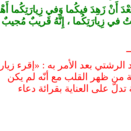
 أَنْ زَهِدَ فيكُما وَفي زِيارَتِكُما أَهْلُ
َّلْتُ في زِيارَتِكُما ، إِنَّهُ قَريبٌ مُجيبٌ
1) تي بعد الأمر به : «إقرء زيارة
من ظهر القلب مع أنّه لم يكن
لّ على العناية بقرائة دعاء