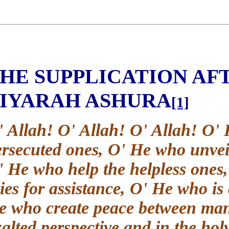
THE SUPPLICATION A
ZIYARAH ASHURA
[1]
O' Allah! O' Allah! O' Allah! O
persecuted ones, O' He who unve
O' He who help the helpless ones
cries for assistance, O' He who 
He who create peace between ma
exalted perspective and in the 