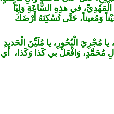
الْمَهْدِيِّ، في هذِهِ السَّاعَةِ وَلِيّاً
ً وَمُعيناً، حَتَّى تُسْكِنَهُ أَرْضَكَ
مُجْرِيَ الْبُحُورِ، يا مُلَيِّنَ الْحَديدِ
 ‏مُحَمَّدٍ، وَافْعَلْ بي كَذا وَكَذا، أي