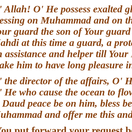
O' Allah! O' He possess exalted
blessing on Muhammad and on
Your guard the son of Your gu
Mahdi at this time a guard, a pro
an assistance and helper till Yo
make him to have long pleasure 
O' the director of the affairs, 
O' He who cause the ocean to fl
to Daud peace be on him, bles
Muhammad and offer me this a
(You put forward your request 