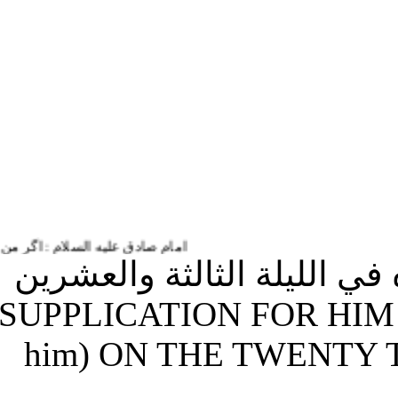
امام صادق علیه السلام : اگر من زما.
(41) ليلة الثالثة والعشرين
من شهر رمضان / SUPPLICATION FO
him) ON THE TWENTY