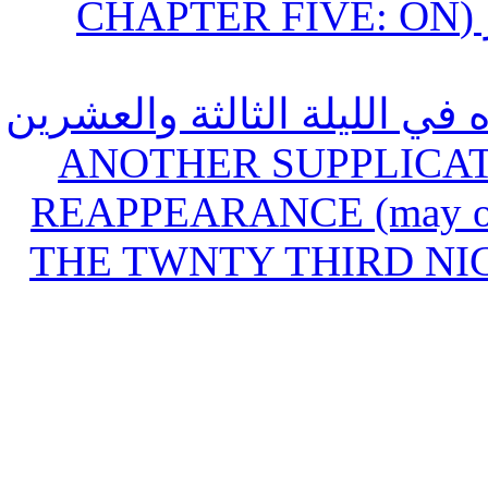
الباب الخامس : في أدعية الشهور (CHAPTER FIVE: O
(42) لليلة الثالثة والعشرين
من شهر رمضان / ANOTHER SU
REAPPEARANCE (may our
THE TWNTY THIRD N