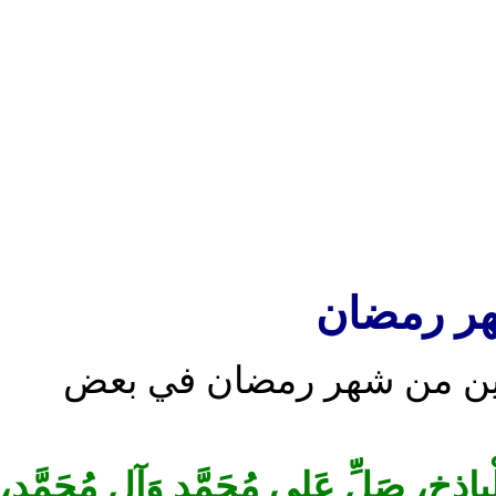
ر رمضان
شرين من شهر رمضان في بعض
باذِخِ، صَلِّ عَلى مُحَمَّدٍ وَآلِ مُحَمَّدٍ