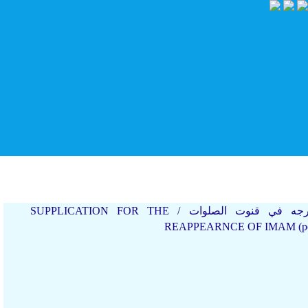
(8) الدعاء لظهوره عجّل اللَّه تعالى فرجه في قنوت الصلوات / SUPPLICATION FOR THE
امام صادق علیه ال.
REAPPEARNCE OF IMAM (