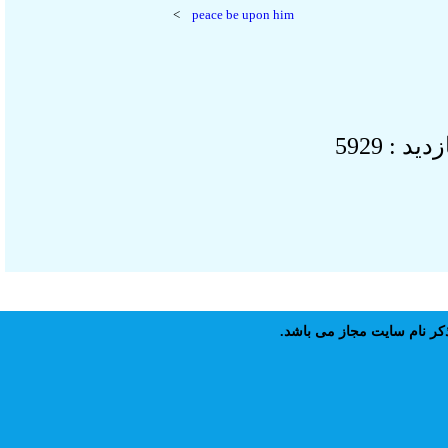
>
peace be upon him
 : 5929
 نام سايت مجاز مى باشد