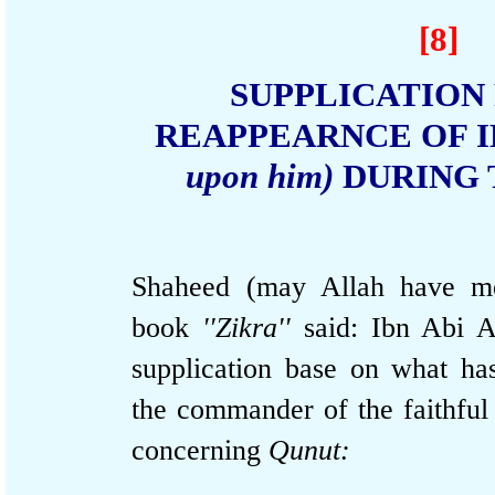
[8]
SUPPLICATIO
REAPPEARNCE O
upon him)
DURING
Shaheed (may Allah have 
book
''Zikra''
said: Ibn Abi 
supplication base on what 
the commander of the faith
concerning
Qunut: