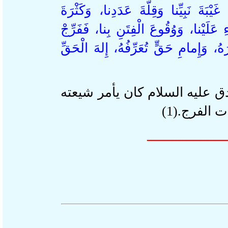
يْبَةَ نَبِيِّنا وَقِلَّةَ عَدَدِنا، وَكَثْرَةَ
لَيْنا، وَوُقُوعَ الْفِتَنِ بِنا، فَفَرِّجْ
، وَإِمامِ حَقٍّ تُعَرِّفُهُ، إِلهَ الْحَقِّ
‏ عليه السلام كان يأمر شيعته
الفرج.(1
ـــــــــــــــــــ