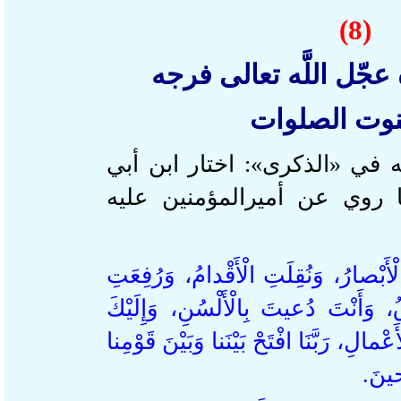
(8)
ّل اللَّه تعالى فرجه
ت الصلوات
في «الذكرى»: اختار ابن أبي
وي عن ‏أميرالمؤمنين ‏عليه
بْصارُ، وَنُقِلَتِ الْأَقْدامُ، وَرُفِعَتِ
 وَأَنْتَ دُعيتَ بِالْأَلْسُنِ، وَإِلَيْكَ
ِ، رَبَّنَا افْتَحْ بَيْنَنا وَبَيْنَ قَوْمِنا
ينَ