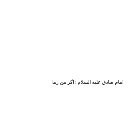
امام صادق علیه السلام : اگر من زمان او (حضرت مهدی علیه الس