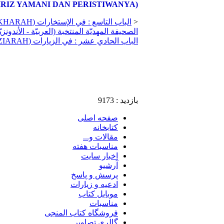
(BAB X : HIRIZ YAMANI DAN PERISTIWANYA)
<
الباب التاسع : في الإستخارات (BAB IX: ISTIKHARAH)
الصحيفة المهديّة المنتخبة (العربيّة - الأندونزيّ
الباب الحادي عشر : في الزيارات (BAB XI: ZIARAH)
بازدید : 9173
صفحه اصلی
کتابخانه
مقالات و...
مناسبات هفته
اخبار سايت
آرشيو
پرسش و پاسخ
ادعيه و زيارات
موبايل کتاب
مناسبات
فروشگاه کتاب المنجی
گالري تصاوير