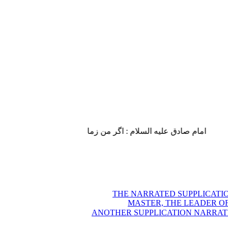
امام صادق علیه السلام : اگر من زمان او (حضرت مهدی علیه الس.
(34) لدعاء المرويّ عن مولانا صاحب الزمان أرواحنا فداه يقرء في كلّ يوم من شهر رجب
MASTER, THE LEADER OF TH
(35) دعاء آخر مرويّ عنه أرواحنا فداه يقرء في كلّ يوم من شهر رجب / 