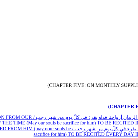
ا / THE NARRATED SUPPLICATION FROM OUR
E TIME (May our souls be sacrifice for him) TO BE RECIT
ANOTHER SUPPLICATION NARRATED FROM HIM (may oour souls be
sacrifice for him) TO BE RECITED EVERY D