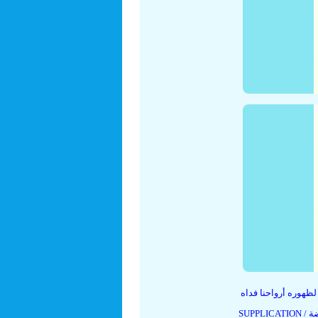
(13) هوره أرواحنا فداه
بعد كلّ فريضة / SUPPLICATION