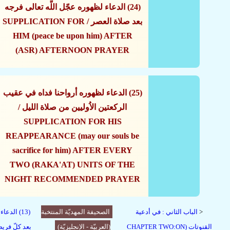
(24) الدعاء لظهوره عجّل اللَّه تعالى فرجه
بعد صلاة العصر / SUPPLICATION FOR
HIM (peace be upon him) AFTER
(ASR) AFTERNOON PRAYER
(25) الدعاء لظهوره أرواحنا فداه في عقيب
الركعتين الاُوليين من صلاة الليل /
SUPPLICATION FOR HIS
REAPPEARANCE (may our souls be
sacrifice for him) AFTER EVERY
TWO (RAKA'AT) UNITS OF THE
NIGHT RECOMMENDED PRAYER
الدعاء لظ
الصحیفة المهدیّة المنتخبة
الباب الثاني : في أدعية
<
القنوتات (CHAPTER TWO:ON
(العربیّة - الإنجلیزیّة)