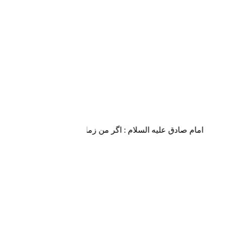
امام صادق علیه السلام : اگر من زمان او (حضرت مهدی علیه الس