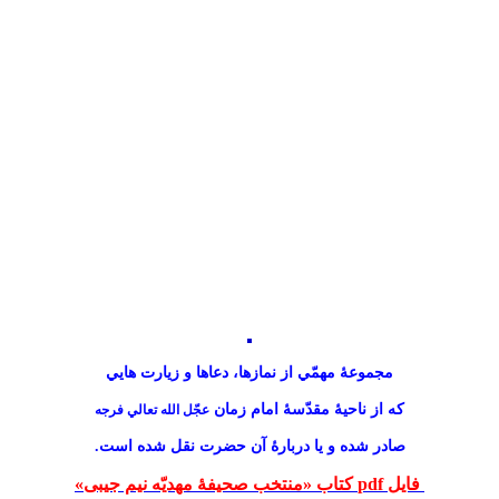
مجموعهٔ مهمّي از نمازها، دعاها و زيارت هايي
که از ناحيهٔ مقدّسهٔ امام زمان
عجّل الله تعالي فرجه
صادر شده و يا دربارهٔ آن حضرت نقل شده است.
فایل pdf کتاب «منتخب صحیفۀ مهدیّه نیم جیبی»