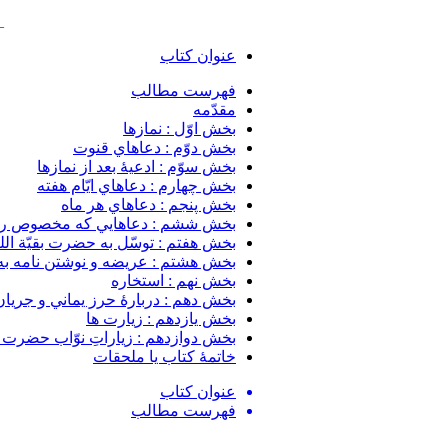
_____
عنوان کتاب
فهرست مطالب
مقدّمه
بخش اوّل : نمازها
بخش دوّم : دعاهاي قنوت
بخش سوّم : ادعيهٔ بعد از نمازها
بخش چهارم : دعاهاي ايّام هفته
بخش پنجم : دعاهاي هر ماه
بخش ششم : دعاهايي که مخصوص روز م
بخش هفتم : توسّل به حضرت بقيّة الله
بخش هشتم : عريضه و نوشتن نامه به 
بخش نهم : استخاره
بخش دهم : دربارهٔ حرز يماني و جريان
بخش يازدهم : زيارت ها
بخش دوازدهم : زياراتِ نوّاب حضرت قا
خاتمهٔ كتاب يا ملحقات
عنوان کتاب
فهرست مطالب